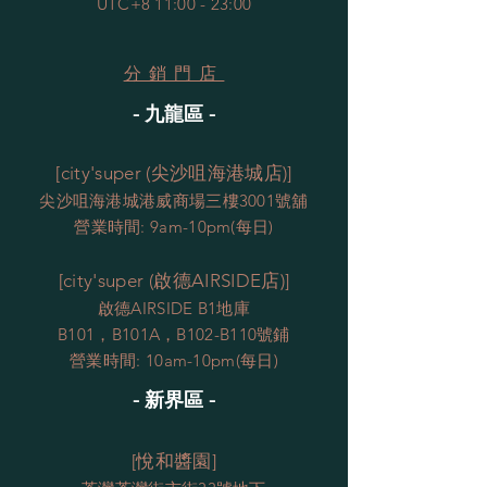
UTC+8 11:00 - 23:00
分銷門店
- 九龍區 -
[city'super (尖沙咀海港城店)]
尖沙咀海港城港威商場三樓3001號舖
營業時間: 9am-10pm(
每日
)
[city'super (啟德AIRSIDE店)]
啟德AIRSIDE B1地庫
B101，B101A，B102-B110號鋪
營業時間: 10am-10pm(每日)
- 新界區 -
[悅
和醬園
]