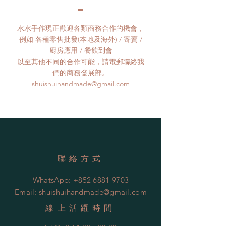
水水手作現正歡迎各類商務合作的機會，
例如 各種零售批發(本地及海外) / 寄賣 /
廚房應用 / 餐飲到會
以至其他不同的合作可能，請電郵聯絡我
們的商務發展部。
shuishuihandmade@gmail.com
聯絡方式
WhatsApp:
+852 6881 9703
Email:
shuishuihandmade@gmail.com
​線上活躍時間